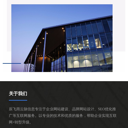
关于我们
辰飞雨云脉信息专注于企业网站建设、品牌网站设计、SEO优化推
广等互联网服务。以专业的技术和优质的服务，帮助企业实现互联
网+转型升级。