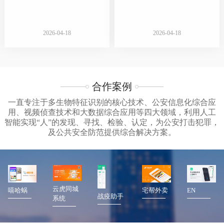
2026-04-18
2026-04-18
合作案例
一直专注于多生物特征识别的核心技术、公安信息化综合应
用、视频侦查技术和大数据综合应用等四大领域，利用人工
智能实现“人”的发现、寻找、检验、认定，为公安打击犯罪，
及公共安全防范提供综合解决方案。
云虎同城
嘻哈蜗
宅帮外卖
EN
战疫助手
系统