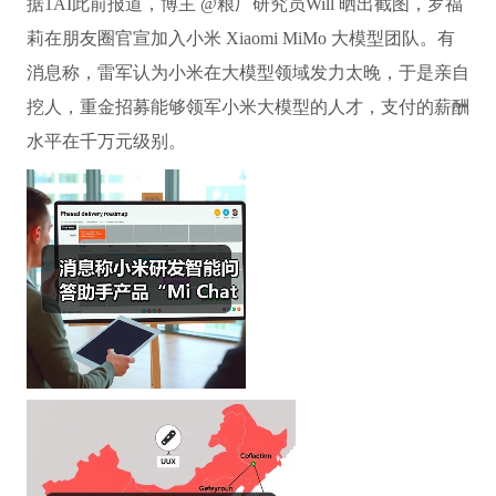
据1AI此前报道，博主 @粮厂研究员Will 晒出截图，罗福
莉在朋友圈官宣加入小米 Xiaomi MiMo 大模型团队。有
消息称，雷军认为小米在大模型领域发力太晚，于是亲自
挖人，重金招募能够领军小米大模型的人才，支付的薪酬
水平在千万元级别。