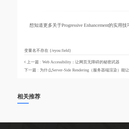
想知道更多关于Progressive Enhance
变量名不存在 {/eyou:field}
上一篇 : Web Accessibility：让网页无障碍的秘密武器
下一篇 : 为什么Server-Side Rendering（服务器
相关推荐