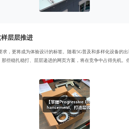
这样层层推进
t不仅是技术上的要求，更将成为体验设计的标签。随着5G普及和多样化设
，那些稳扎稳打、层层递进的网页方案，将在竞争中占得先机。