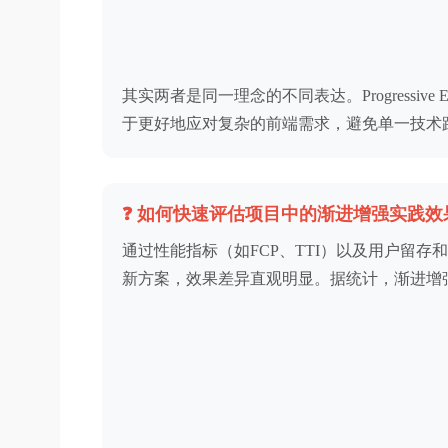
其实两者是同一理念的不同表达。Progressi
于更好地应对复杂的前端需求，避免单一技术
❓ 如何快速评估项目中的渐进增强实践效
通过性能指标（如FCP、TTI）以及用户留
新方案，效果差异直观明显。据统计，渐进增强