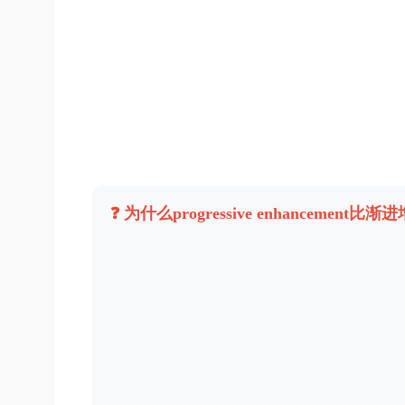
❓ 为什么progressive enhancement