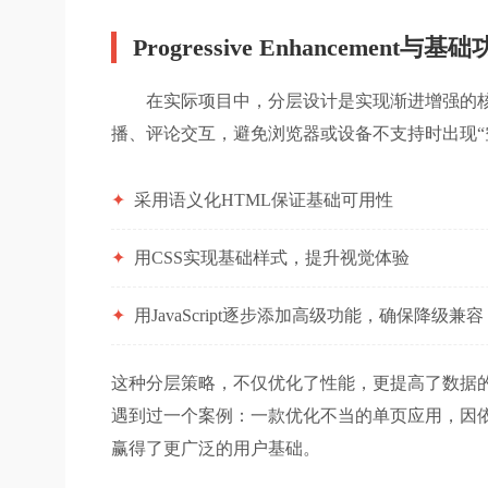
Progressive Enhanceme
在实际项目中，分层设计是实现渐进增强的核心。
播、评论交互，避免浏览器或设备不支持时出现“
✦
采用语义化HTML保证基础可用性
✦
用CSS实现基础样式，提升视觉体验
✦
用JavaScript逐步添加高级功能，确保降级兼容
这种分层策略，不仅优化了性能，更提高了数据的
遇到过一个案例：一款优化不当的单页应用，因依
赢得了更广泛的用户基础。