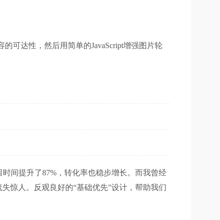
达性，然后用简单的JavaScript增强图片轮
时间提升了87%，转化率也稳步增长。而我曾经
失惊人。反观良好的“基础优先”设计，帮助我们