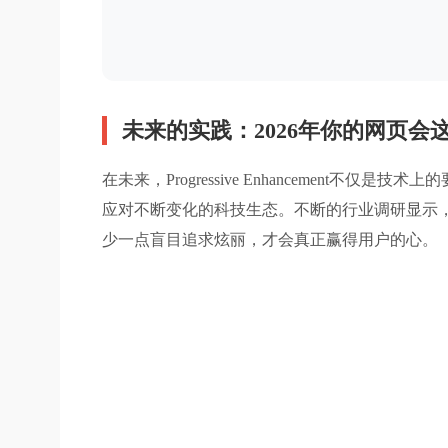
未来的实践：2026年你的网页会
在未来，Progressive Enhancemen
应对不断变化的科技生态。不断的行业调研显示
少一点盲目追求炫丽，才会真正赢得用户的心。