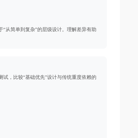
更偏重于“从简单到复杂”的层级设计。理解差异有助
测试，比较“基础优先”设计与传统重度依赖的