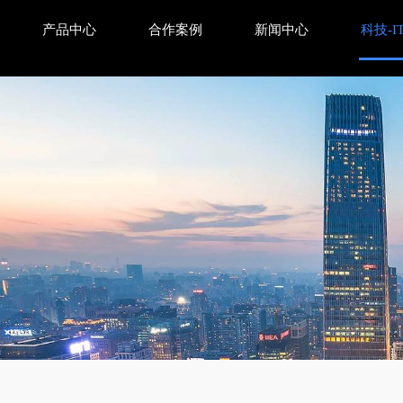
产品中心
合作案例
新闻中心
科技-I
Enhancement，打造层级