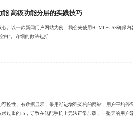
nt与基础功能 高级功能分层的实践技巧
以一款新闻门户网站为例，我会先使用HTML+CSS确保内容的可
空白”。详细的做法包括：
可控性。有数据显示，采用渐进增强架构的网站，用户平均停留
赖过重的JS，导致在低配手机上无法正常加载，一整天的用户流