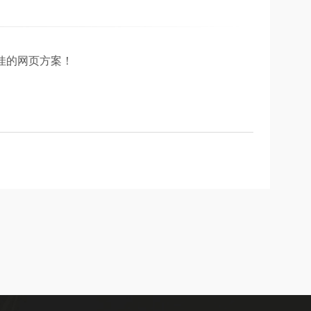
验极佳的网页方案！