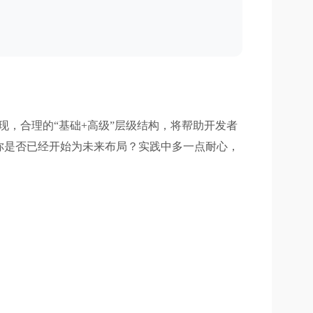
备的出现，合理的“基础+高级”层级结构，将帮助开发者
你是否已经开始为未来布局？实践中多一点耐心，