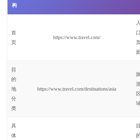
构
首
https://www.travel.com/
页
目
的
地
https://www.travel.com/destinations/asia
分
类
具
体