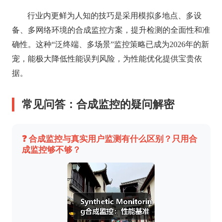
行业内更鲜为人知的技巧是采用模拟多地点、多设
备、多网络环境的合成监控方案，提升检测的全面性和准
确性。这种“泛终端、多场景”监控策略已成为2026年的新
宠，能极大降低性能误判风险，为性能优化提供宝贵依
据。
常见问答：合成监控的疑问解密
❓ 合成监控与真实用户监测有什么区别？只用合
成监控够不够？