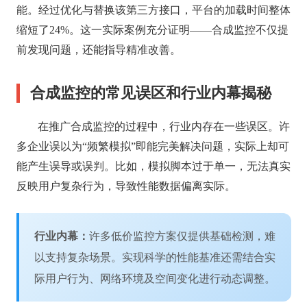
能。经过优化与替换该第三方接口，平台的加载时间整体
缩短了24%。这一实际案例充分证明——合成监控不仅提
前发现问题，还能指导精准改善。
合成监控的常见误区和行业内幕揭秘
在推广合成监控的过程中，行业内存在一些误区。许
多企业误以为“频繁模拟”即能完美解决问题，实际上却可
能产生误导或误判。比如，模拟脚本过于单一，无法真实
反映用户复杂行为，导致性能数据偏离实际。
行业内幕：
许多低价监控方案仅提供基础检测，难
以支持复杂场景。实现科学的性能基准还需结合实
际用户行为、网络环境及空间变化进行动态调整。