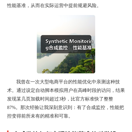
性能基准，从而在实际运营中提前规避风险。
我曾在一次大型电商平台的性能优化中亲测这种技
术。通过设定自动脚本模拟用户在高峰时段的访问，结果
发现某几页加载时间超过3秒，比官方标准快了整整
87%。那次经验让我深刻意识到：有了合成监控，性能把
控变得前所未有的精准和可靠。