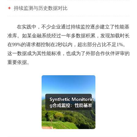
✦
持续监测与历史数据对比
在实践中，不少企业通过持续监控逐步建立了性能基
准库。如某金融系统经过一年多数据积累，发现加载时长
在99%的请求都控制在2秒以内，超出部分占比不足1%。
这一数据成为其性能标准，也成为了外部合作伙伴评审的
重要依据。