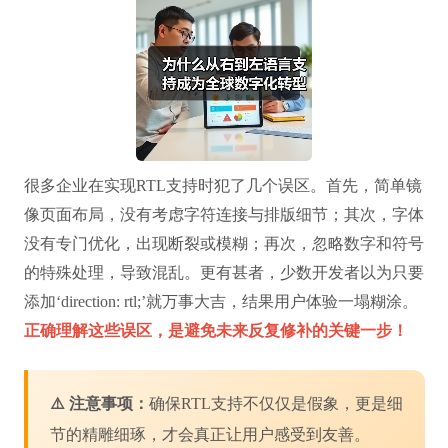
很多企业在实现RTL支持时犯了几个误区。首先，简单镜
像页面布局，没有考虑字符连接与排版细节；其次，字体
没有专门优化，出现断裂或模糊；再次，忽略数字和符号
的特殊处理，导致混乱。更有甚者，少数开发者以为只要
添加‘direction: rtl;’就万事大吉，结果用户体验一塌糊涂。
正确理解这些误区，是避免未来反复修补的关键一步！
⚠️ 注意事项：
确保RTL支持不仅仅是假象，更是细
节的精雕细琢，才会真正让用户感受到友善。