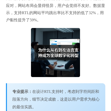
应对，网站布局会显得怪异，用户会觉得不友好。数据显
示，支持RTL的网站平均跳出率比不支持的低了32%，用
户黏性提升了59%。
专业提示：
在设计RTL支持时，考虑到字符间距和
段落方向，细节决定成败，这是以用户需求为核心
的最佳实践。