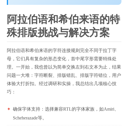
阿拉伯语和希伯来语的特
殊排版挑战与解决方案
阿拉伯语和希伯来语的字符连接规则完全不同于拉丁字
母，它们具有复杂的形态变化，首中尾字形需要特殊处
理。一开始，我也曾以为简单交换左到右文本为止，结果
问题一大堆：字符断裂、排版错乱、排版字符错位，用户
体验大打折扣。经过调研和实操，我总结出几项核心技
巧：
✦
确保字体支持：选择兼容RTL的字体家族，如Amiri、
Scheherazade等。