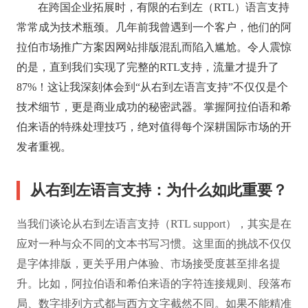
在跨国企业拓展时，有限的右到左（RTL）语言支持
常常成为技术瓶颈。几年前我曾遇到一个客户，他们的阿
拉伯市场推广方案因网站排版混乱而陷入尴尬。令人震惊
的是，直到我们实现了完整的RTL支持，流量才提升了
87%！这让我深刻体会到“从右到左语言支持”不仅仅是个
技术细节，更是商业成功的秘密武器。掌握阿拉伯语和希
伯来语的特殊处理技巧，绝对值得每个深耕国际市场的开
发者重视。
从右到左语言支持：为什么如此重要？
当我们谈论从右到左语言支持（RTL support），其实是在
应对一种与众不同的文本书写习惯。这里面的挑战不仅仅
是字体排版，更关乎用户体验、市场接受度甚至排名提
升。比如，阿拉伯语和希伯来语的字符连接规则、段落布
局、数字排列方式都与西方文字截然不同。如果不能精准