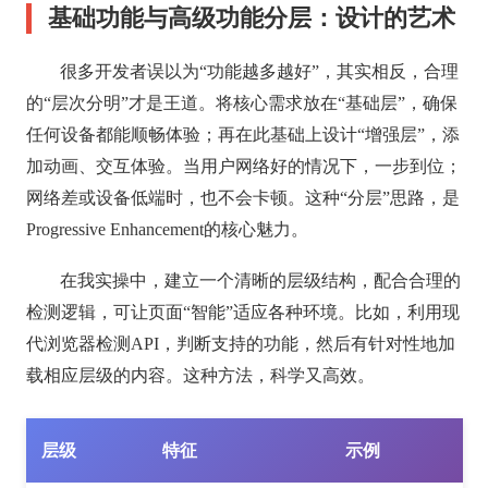
基础功能与高级功能分层：设计的艺术
很多开发者误以为“功能越多越好”，其实相反，合理
的“层次分明”才是王道。将核心需求放在“基础层”，确保
任何设备都能顺畅体验；再在此基础上设计“增强层”，添
加动画、交互体验。当用户网络好的情况下，一步到位；
网络差或设备低端时，也不会卡顿。这种“分层”思路，是
Progressive Enhancement的核心魅力。
在我实操中，建立一个清晰的层级结构，配合合理的
检测逻辑，可让页面“智能”适应各种环境。比如，利用现
代浏览器检测API，判断支持的功能，然后有针对性地加
载相应层级的内容。这种方法，科学又高效。
层级
特征
示例