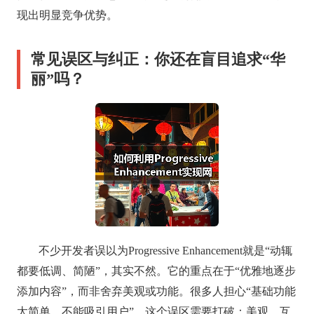
现出明显竞争优势。
常见误区与纠正：你还在盲目追求“华
丽”吗？
不少开发者误以为Progressive Enhancement就是“动辄
都要低调、简陋”，其实不然。它的重点在于“优雅地逐步
添加内容”，而非舍弃美观或功能。很多人担心“基础功能
太简单，不能吸引用户”。这个误区需要打破：美观、互