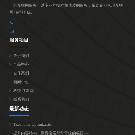
广等互联网服务。以专业的技术和优质的服务，帮助企业实现互联
网+转型升级。
服务项目
关于我们
产品中心
合作案例
新闻中心
科技-IT新闻
联系我们
最新动态
Taxonomy Optimizatio
提升内容结构，赢得搜索引擎青睐的秘密—T